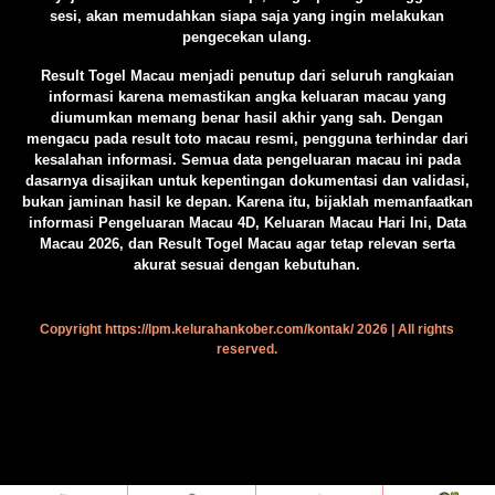
sesi, akan memudahkan siapa saja yang ingin melakukan
pengecekan ulang.
Result Togel Macau menjadi penutup dari seluruh rangkaian
informasi karena memastikan angka keluaran macau yang
diumumkan memang benar hasil akhir yang sah. Dengan
mengacu pada result toto macau resmi, pengguna terhindar dari
kesalahan informasi. Semua data pengeluaran macau ini pada
dasarnya disajikan untuk kepentingan dokumentasi dan validasi,
bukan jaminan hasil ke depan. Karena itu, bijaklah memanfaatkan
informasi Pengeluaran Macau 4D, Keluaran Macau Hari Ini, Data
Macau 2026, dan Result Togel Macau agar tetap relevan serta
akurat sesuai dengan kebutuhan.
Copyright https://lpm.kelurahankober.com/kontak/ 2026 | All rights
reserved.