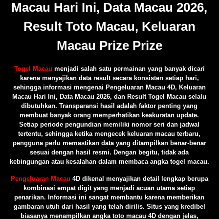
Macau Hari Ini, Data Macau 2026,
Result Toto Macau, Keluaran
Macau Prize Prize
Togel Macau
menjadi salah satu permainan yang banyak dicari
karena menyajikan data result secara konsisten setiap hari,
sehingga informasi mengenai Pengeluaran Macau 4D, Keluaran
Macau Hari Ini, Data Macau 2026, dan Result Togel Macau selalu
dibutuhkan. Transparansi hasil adalah faktor penting yang
membuat banyak orang memperhatikan keakuratan update.
Setiap periode pengundian memiliki nomor seri dan jadwal
tertentu, sehingga ketika mengecek keluaran macau terbaru,
pengguna perlu memastikan data yang ditampilkan benar-benar
sesuai dengan hasil resmi. Dengan begitu, tidak ada
kebingungan atau kesalahan dalam membaca angka togel macau.
Pengeluaran Macau
4D dikenal menyajikan detail lengkap berupa
kombinasi empat digit yang menjadi acuan utama setiap
penarikan. Informasi ini sangat membantu karena memberikan
gambaran utuh dari hasil yang telah dirilis. Situs yang kredibel
biasanya menampilkan angka toto macau 4D dengan jelas,