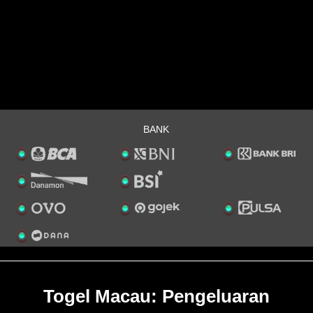
BANK
Togel Macau: Pengeluaran